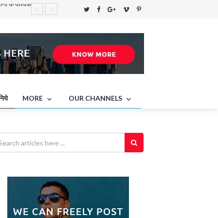
े की नाज़ुक
ा
का सफ़र तय
निये
MORE
OUR CHANNELS
नों के वैश्विक