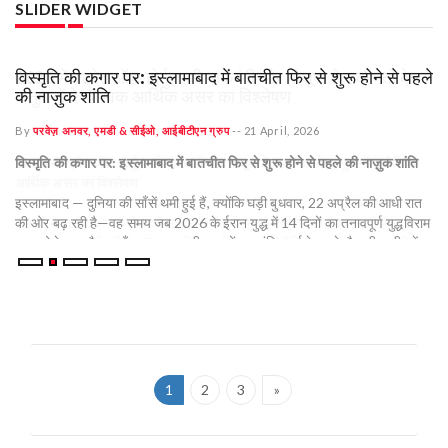
SLIDER WIDGET
विस्मृति की कगार पर: इस्लामाबाद में बातचीत फिर से शुरू होने से पहले
भा
की नाज़ुक शांति
अर
By
परवेज़ अनवर, एमडी & सीईओ, आईबीटीएन ग्रुप
--
21 April, 2026
B
क
विस्मृति की कगार पर: इस्लामाबाद में बातचीत फिर से शुरू होने से पहले की नाज़ुक शांति
भा
इस्लामाबाद — दुनिया की साँसें थमी हुई हैं, क्योंकि घड़ी बुधवार, 22 अप्रैल की आधी रात
अप
की ओर बढ़ रही है—वह समय जब 2026 के ईरान युद्ध में 14 दिनों का तनावपूर्ण युद्धविराम
अर्
खत्म होने वाला है। जहाँ इस्लामाबाद की सड़कों पर शांति वार्ता के दूसरे दौर की उम्मीद में
मा
अर्धसैनिक बलों की गश्त लगी हुई है, वहीं कूटनीतिक माहौल में बारूद की गंध और आपसी
हाल
क
अविश्वास घुला हुआ है।
वि
दिय
यह संघर्ष, जिसमें संयुक्त राज्य अमेरिका और इज़राइल की संयुक्त सैन्य शक्ति इस्लामिक
है
गणराज्य के खिलाफ खड़ी है, इस महीने की शुरुआत में एक गतिरोध पर पहुँच गया था।
हालाँकि, अभी जो "शांति" दिख रही है, वह कागज़ जितनी पतली है। जैसे-जैसे दोनों पक्ष
वै
पाकिस्तान में बातचीत की मेज़ पर लौटने की तैयारी कर रहे हैं, दाँव क्षेत्रीय वर्चस्व से
1
2
3
»
को
हटकर वैश्विक आर्थिक अस्तित्व पर आ गए हैं।
अंत
अर्
पहले दौर की विफलता