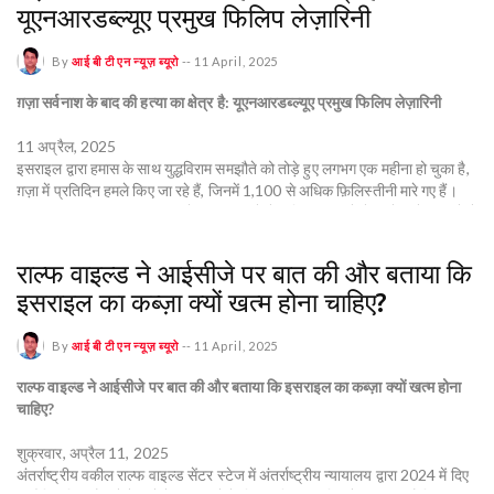
यूएनआरडब्ल्यूए प्रमुख फिलिप लेज़ारिनी
By
आई बी टी एन न्यूज़ ब्यूरो
--
11 April, 2025
ग़ज़ा सर्वनाश के बाद की हत्या का क्षेत्र है: यूएनआरडब्ल्यूए प्रमुख फिलिप लेज़ारिनी
11 अप्रैल, 2025
इसराइल द्वारा हमास के साथ युद्धविराम समझौते को तोड़े हुए लगभग एक महीना हो चुका है,
ग़ज़ा में प्रतिदिन हमले किए जा रहे हैं, जिनमें 1,100 से अधिक फ़िलिस्तीनी मारे गए हैं।
इसराइल द्वारा मानवीय सहायता को भी एक महीने से अधिक समय से क्षेत्र में प्रवेश करने से
रोक दिया गया है, जिससे संकट और गहरा गया है।
राल्फ वाइल्ड ने आईसीजे पर बात की और बताया कि
मानवीय कार्यकर्ताओं को भी सीधे निशाना बनाया गया है। 7 अक्टूबर, 2023 से, 400 से
इसराइल का कब्ज़ा क्यों खत्म होना चाहिए?
अधिक सहायता कार्यकर्ता मारे गए हैं - उनमें से लगभग 300 संयुक्त राष्ट्र की फ़िलिस्तीनी
राहत एजेंसी, यूएनआरडब्ल्यूए के कर्मचारी थे।
By
आई बी टी एन न्यूज़ ब्यूरो
--
11 April, 2025
तो, युद्ध अपराधों के पीड़ितों के लिए न्याय और जवाबदेही सुनिश्चित करने के लिए क्या
राल्फ वाइल्ड ने आईसीजे पर बात की और बताया कि इसराइल का कब्ज़ा क्यों खत्म होना
आवश्यक है? और ग़ज़ा में ज़मीनी स्थिति क्या है?
चाहिए?
इस सप्ताह अपफ़्रंट पर, रेडी तल्हाबी यूएनआरडब्ल्यूए आयुक्त-जनरल फ़िलिप लेज़ारिनी से
शुक्रवार, अप्रैल 11, 2025
बात करते हैं।
अंतर्राष्ट्रीय वकील राल्फ वाइल्ड सेंटर स्टेज में अंतर्राष्ट्रीय न्यायालय द्वारा 2024 में दिए