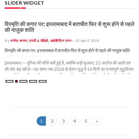
SLIDER WIDGET
विस्मृति की कगार पर: इस्लामाबाद में बातचीत फिर से शुरू होने से पहले
भा
की नाज़ुक शांति
अर
By
परवेज़ अनवर, एमडी & सीईओ, आईबीटीएन ग्रुप
--
21 April, 2026
B
क
विस्मृति की कगार पर: इस्लामाबाद में बातचीत फिर से शुरू होने से पहले की नाज़ुक शांति
भा
इस्लामाबाद — दुनिया की साँसें थमी हुई हैं, क्योंकि घड़ी बुधवार, 22 अप्रैल की आधी रात
अप
की ओर बढ़ रही है—वह समय जब 2026 के ईरान युद्ध में 14 दिनों का तनावपूर्ण युद्धविराम
अर्
खत्म होने वाला है। जहाँ इस्लामाबाद की सड़कों पर शांति वार्ता के दूसरे दौर की उम्मीद में
मा
अर्धसैनिक बलों की गश्त लगी हुई है, वहीं कूटनीतिक माहौल में बारूद की गंध और आपसी
हाल
क
अविश्वास घुला हुआ है।
वि
दिय
यह संघर्ष, जिसमें संयुक्त राज्य अमेरिका और इज़राइल की संयुक्त सैन्य शक्ति इस्लामिक
है
गणराज्य के खिलाफ खड़ी है, इस महीने की शुरुआत में एक गतिरोध पर पहुँच गया था।
हालाँकि, अभी जो "शांति" दिख रही है, वह कागज़ जितनी पतली है। जैसे-जैसे दोनों पक्ष
वै
पाकिस्तान में बातचीत की मेज़ पर लौटने की तैयारी कर रहे हैं, दाँव क्षेत्रीय वर्चस्व से
1
2
3
4
5
»
को
हटकर वैश्विक आर्थिक अस्तित्व पर आ गए हैं।
अंत
अर्
पहले दौर की विफलता