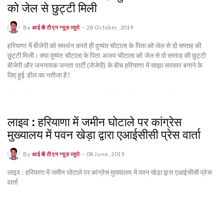
को जेल से छुट्टी मिली
By
आई बी टी एन न्यूज़ ब्यूरो
--
28 October, 2019
हरियाणा में बीजेपी को समर्थन करते ही दुष्यंत चौटाला के पिता को जेल से दो सप्ताह की
छुट्टी मिली। क्या दुष्यंत चौटाला के पिता अजय चौटाला को जेल से दो सप्ताह की छुट्टी
बीजेपी और जननायक जनता पार्टी (जेजेपी) के बीच हरियाणा में साझा सरकार बनाने के
लिए हुई डील का नतीजा है?
गौरतलब है कि हरियाणा विधान सभा चुनाव में बीजेपी को बहुमत नहीं मिली है। इसलिए
बीजेपी ने जननायक जनता पार्टी (जेजेपी) के दुष्यंत चौटाला और गोपाल कांडा जैसे निर्दलीय
विधायकों के समर्थन से हरियाणा में सरकार बनाई है।
लाइव : हरियाणा में जमीन घोटाले पर कांग्रेस
मुख्यालय में पवन खेड़ा द्वारा एआईसीसी प्रेस वार्ता
मनोहर लाल खट्टर ने हरियाणा के मुख्यमंत्री के तौर पर लगातार दूसरी बार शपथ लिया।
वहीं जननायक जनता पार्टी (जेजेपी) के नेता दुष्यंत चौटाला ने हरियाणा के उपमुख्यमंत्री के
तौर पर शपथ लिया।
By
आई बी टी एन न्यूज़ ब्यूरो
--
08 June, 2019
लाइव : हरियाणा में जमीन घोटाले पर कांग्रेस मुख्यालय में पवन खेड़ा द्वारा एआईसीसी प्रेस
इस बीच दुष्यंत चौटाला के पिता अजय चौटाला को दो हफ़्ते के लिए जेल से छुट्टी मिली है।
वार्ता
हरियाणा सरकार ने उनकी दो हफ़्ते की फरलो मंज़ूर कर ली है।
अजय चौटाला शिक्षक भर्ती घोटाले में दोषी करार दिये जाने के बाद से तिहाड़ जेल में बंद हैं।