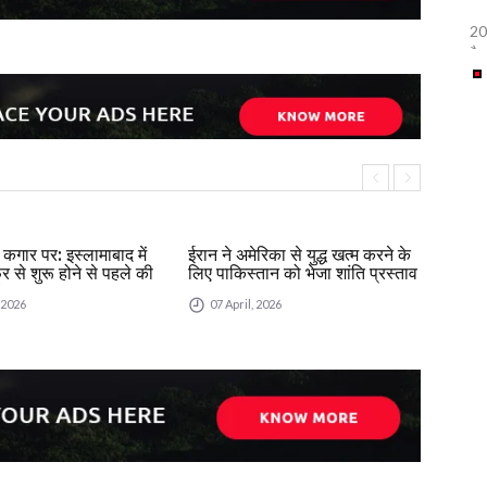
202
इस्
पैद
अप
सबस
ईरा
वैश
जहा
होन
अर्
होन
की
आर्
यह 
सैन
इस
शुर
ते
"शा
ी कगार पर: इस्लामाबाद में
ईरान ने अमेरिका से युद्ध खत्म करने के
एयरम
मात
पक्
 से शुरू होने से पहले की
लिए पाकिस्तान को भेजा शांति प्रस्ताव
पर ईर
ि
सं
दाँ
, 2026
07 April, 2026
07
खाद
हैं
विन
पह
ने 
विश
बा
(d
सेर
बढ़
गत
ईरा