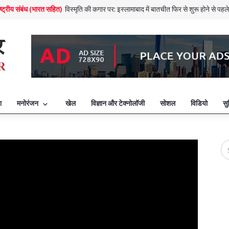
ाष्ट्रीय संबंध (भारत सहित)
विस्मृति की कगार पर: इस्लामाबाद में बातचीत फिर से शुरू होने से पहल
यवस्था (विश्व एवं भारत)
भारत: नॉमिनल GDP के हिसाब से दुनिया की छठी सबसे बड़ी अर्थव्यवस्थ
विक्टोरिया क्रॉस से सम्मानित ऑस्ट्रेलिया का एक सैनिक गिरफ़्तार, वॉर क्राइम का केस चलेगा
अमरावती आंध्र प्रदेश की स्थाई राजधानी बनी, सीएम नायडू ने क्या कहा?
ान और टेक्नोलॉजी
आर्टेमिस 2 ने नया रिकॉर्ड बनाया, अंतरिक्ष यात्री ने 4,06,771 किलोमीटर 
ईरान ने अमेरिका से युद्ध खत्म करने के लिए पाकिस्तान को भेजा शांति प्रस्ताव
एयरमैन को बचाने के अमेरिकी मिशन पर ईरान ने क्या कहा?
बांग्लादेश चुनाव: चुनाव परिणाम और जनमत संग्रह के नतीजे कैसे रहे?
श
मनोरंजन
खेल
विज्ञान और टेक्नोलॉजी
सोशल
विडियो
सु
लाइव: ट्रंप का दावा है कि हमलों के बाद वेनेजुएला के मादुरो को पकड़ लिया गया
यवस्था (विश्व एवं भारत)
2026 में स्ट्रेट ऑफ़ होर्मुज़ की नाकेबंदी और मौजूदा तेल कीमतों के अनुमा
क असर का विश्लेषण