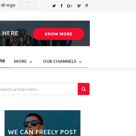
े की नाज़ुक
ा
का सफ़र तय
निये
MORE
OUR CHANNELS
नों के वैश्विक